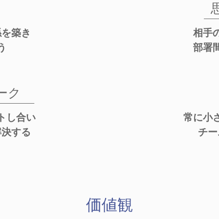
係を築き
相手
う
部署
ーク
トし合い
常に小
解決する
チー
価値観