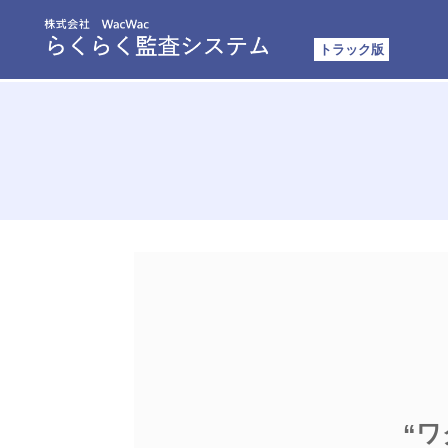
トラック版
“