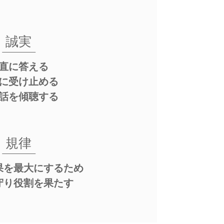
誠実
直に答える
に受け止める
話を傾聴する
規律
果を最大にするため
守り役割を果たす