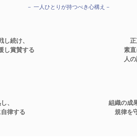
－ 一人ひとりが持つべき心構え－
戦し続け、
正
援し賞賛する
素直
人の
熟し、
組織の成
に自律する
規律を