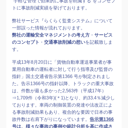
”手軽な管理で効果的に事故を削減する”をコンセプ
トに事故削減実績を挙げております。
弊社サービス『らくらく監査システム』について
一部誤った情報が流れております。
弊社の運輸安全マネジメントの考え方
・
サービス
のコンセプト
・
交通事故削減の想い
を記載致しま
す。
平成13年8月20日に「貨物自動車運送事業者が事
業用自動車の運転者に対して行う指導及び監督の
指針」国土交通省告示第1366 号が制定されまし
た。告示1366号の指針以降、トラックの重大事故
は、件数が最も多かった2,563件（平成17年）
⇒1,709件（令和3年)(＊1)となり、約33.4％減少し
ております。車両の制御装置の発達や法改正によ
る事故削減効果もあり、複合的な要因で日本の事
故件数は右肩下がりになっています。
告示第1366
号は、様々な事故の事例や統計分析を基に作成さ